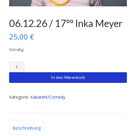
06.12.26 / 17°° Inka Meyer
25,00
€
Vorrätig
06.12.26
/
17°
In den Warenkorb
°
Inka
Meyer
Kategorie:
Kabarett/Comedy
Menge
Beschreibung