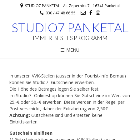
STUDIO7 PANKETAL - Alt Zepernick 7 - 16341 Panketal
030 / 47 48 66 55
STUDIO7 PANKETAL
IMMER BESTES PROGRAMM
MENU
In unseren VVK-Stellen (ausser in der Tourist-Info Bernau)
können Sie Studio7- Gutscheine erwerben.
Die Höhe des Betrages legen Sie selber fest.
Im Studio7- Onlineshop können Sie Gutscheine im Wert von
25.-€ oder 50.-€ erwerben. Diese werden in der Regel per
Post verschickt, daher der Extrabetrag von 2,50€.
Achtung:
Gutscheine sind und ersetzen keine
Eintrittskarten.
Gutschein einlösen
1) Gutscheine können in unseren VVK-Stellen (ausser