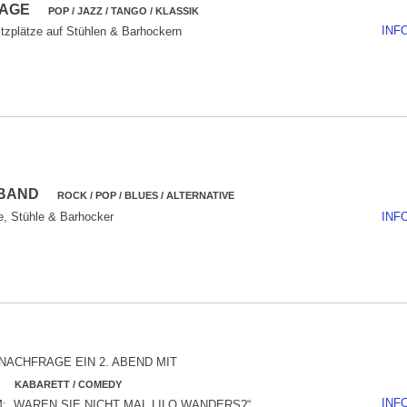
SSAGE
POP / JAZZ / TANGO / KLASSIK
INF
tzplätze auf Stühlen & Barhockern
G BAND
ROCK / POP / BLUES / ALTERNATIVE
e, Stühle & Barhocker
INF
ACHFRAGE EIN 2. ABEND MIT
RS
KABARETT / COMEDY
INF
 „WAREN SIE NICHT MAL LILO WANDERS?“