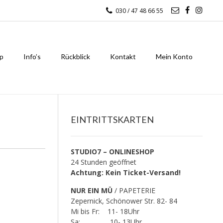
030 / 47 48 66 55
p
Info’s
Rückblick
Kontakt
Mein Konto
EINTRITTSKARTEN
STUDIO7 – ONLINESHOP
24 Stunden geöffnet
Achtung: Kein Ticket-Versand!
NUR EIN MÜ
/ PAPETERIE
Zepernick, Schönower Str. 82- 84
Mi bis Fr: 11- 18Uhr
Sa: 10- 13Uhr