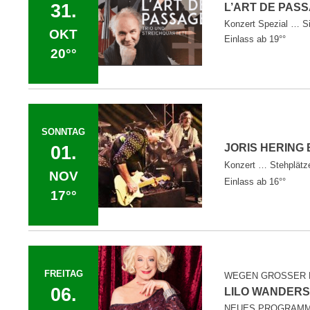
31.
L’ART DE PA
Konzert Spezial … Si
OKT
Einlass ab 19°°
20°°
SONNTAG
JORIS HERIN
01.
Konzert … Stehplätz
NOV
Einlass ab 16°°
17°°
FREITAG
WEGEN GROSSER N
06.
LILO WANDE
NEUES PROGRAMM: