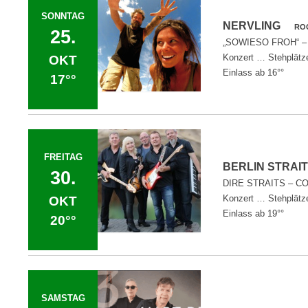
SONNTAG
NERVLING
ROC
25.
„SOWIESO FROH“ –
Konzert … Stehplätz
OKT
Einlass ab 16°°
17°°
FREITAG
BERLIN STRA
30.
DIRE STRAITS – C
Konzert … Stehplätz
OKT
Einlass ab 19°°
20°°
SAMSTAG