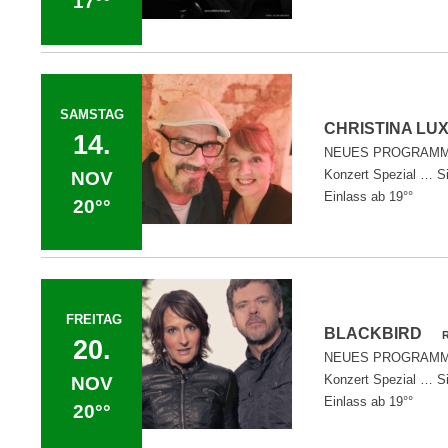
17°°
SAMSTAG
CHRISTINA LU
14.
NEUES PROGRAMM
Konzert Spezial … Si
NOV
Einlass ab 19°°
20°°
FREITAG
BLACKBIRD
20.
NEUES PROGRAMM
Konzert Spezial … Si
NOV
Einlass ab 19°°
20°°