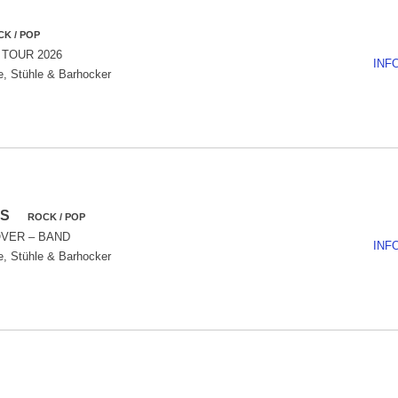
K / POP
 TOUR 2026
INF
e, Stühle & Barhocker
ITS
ROCK / POP
OVER – BAND
INF
e, Stühle & Barhocker