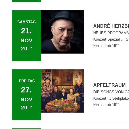
SAMSTAG
ANDRÈ HERZ
21.
NEUES PROGRAMM
Konzert Spezial … Si
NOV
Einlass ab 19°°
20°°
FREITAG
APFELTRAU
27.
DIE SONGS VON C
Konzert … Stehplätz
NOV
Einlass ab 19°°
20°°