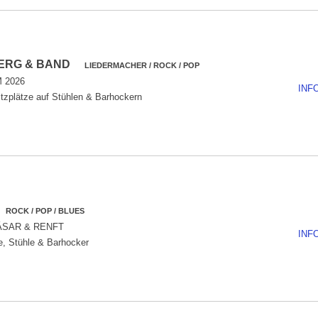
BERG & BAND
LIEDERMACHER / ROCK / POP
 2026
INF
tzplätze auf Stühlen & Barhockern
M
ROCK / POP / BLUES
ÄSAR & RENFT
INF
e, Stühle & Barhocker