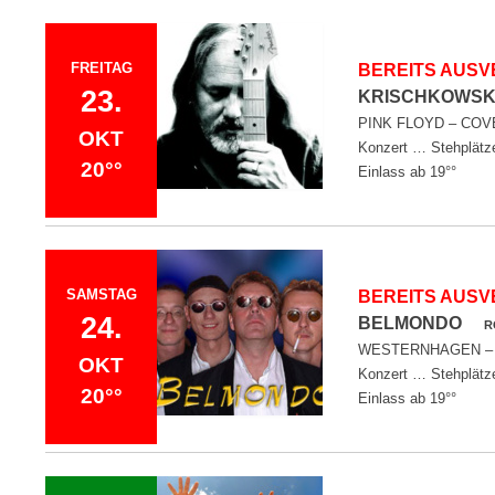
FREITAG
BEREITS AUSV
23.
KRISCHKOWSK
PINK FLOYD – COV
OKT
Konzert … Stehplätz
20°°
Einlass ab 19°°
SAMSTAG
BEREITS AUSV
24.
BELMONDO
R
WESTERNHAGEN – 
OKT
Konzert … Stehplätz
20°°
Einlass ab 19°°