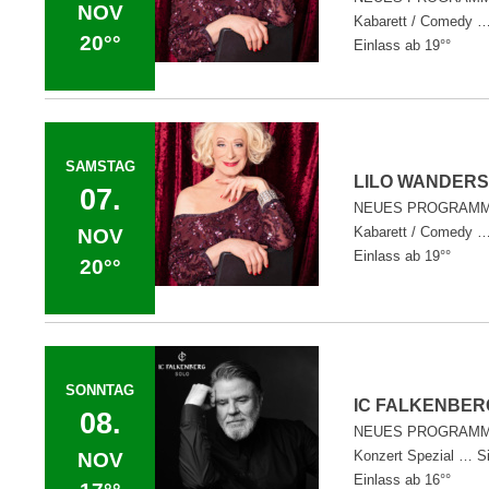
NOV
Kabarett / Comedy … 
20°°
Einlass ab 19°°
SAMSTAG
LILO WANDE
07.
NEUES PROGRAMM:
Kabarett / Comedy … 
NOV
Einlass ab 19°°
20°°
SONNTAG
IC FALKENB
08.
NEUES PROGRAMM
Konzert Spezial … Si
NOV
Einlass ab 16°°