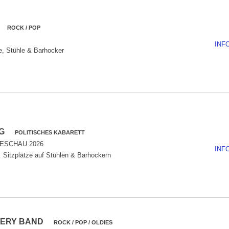
XE
ROCK / POP
INF
e, Stühle & Barhocker
ING
POLITISCHES KABARETT
ESCHAU 2026
INF
Sitzplätze auf Stühlen & Barhockern
STERY BAND
ROCK / POP / OLDIES