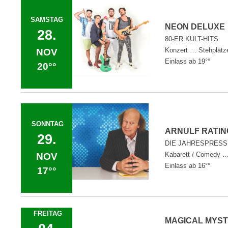
SAMSTAG
NEON DELU
28.
80-ER KULT-HITS
Konzert … Stehplätz
NOV
Einlass ab 19°°
20°°
SONNTAG
ARNULF RAT
29.
DIE JAHRESPRESS
Kabarett / Comedy … 
NOV
Einlass ab 16°°
17°°
FREITAG
MAGICAL MY